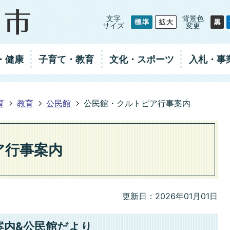
文字
背景色
サイズ
変更
・健康
子育て・教育
文化・スポーツ
入札
・事
育
教育
公民館
公民館・クルトピア行事案内
ア行事案内
更新日：2026年01月01日
案内&公民館だより