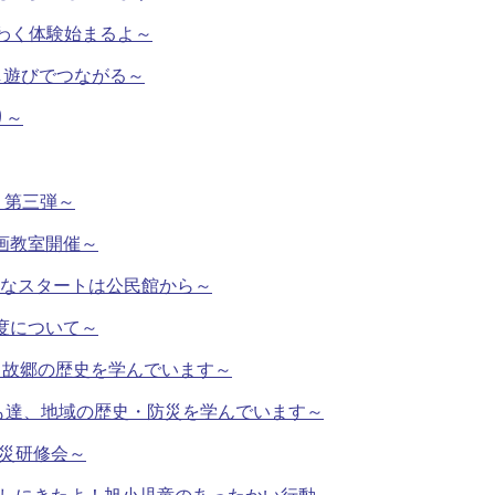
くわく体験始まるよ～
し遊びでつながる～
り～
う第三弾～
絵画教室開催～
気なスタートは公民館から～
制度について～
】～故郷の歴史を学んでいます～
ども達、地域の歴史・防災を学んでいます～
防災研修会～
じしにきたよ！旭小児童のあったかい行動～