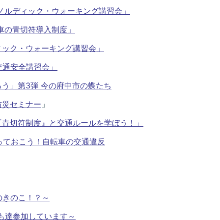
回 ノルディック・ウォーキング講習会」
転車の青切符導入制度」
ディック・ウォーキング講習会」
車交通安全講習会」
知ろう」第3弾 今の府中市の蝶たち
防災セミナー
」
車『青切符制度』と交通ルールを学ぼう！」
知っておこう！自転車の交通違反
のきのこ！？～
ども達参加しています～