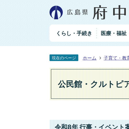
グ
くらし・手続き
医療・福祉
ロ
ー
バ
ル
ホーム
子育て・教
現在のページ
ナ
ビ
ゲ
ー
公民館・クルトピ
シ
ョ
ン
令和8年 行事・イベント