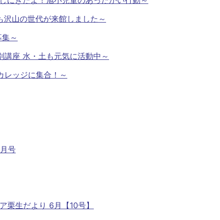
月も沢山の世代が来館しました～
募集～
特別講座 水・土も元気に活動中～
りカレッジに集合！～
6月号
ア栗生だより 6月【10号】