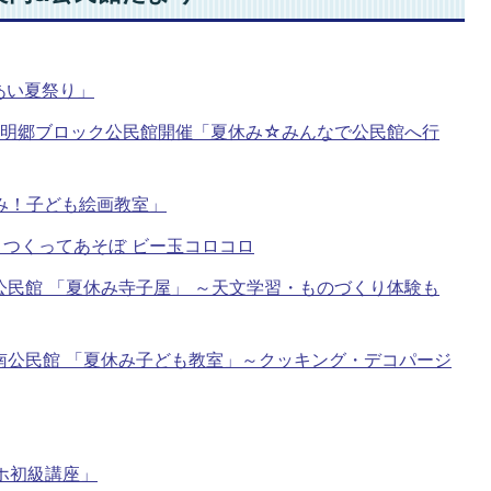
あい夏祭り」
)府中明郷ブロック公民館開催「夏休み☆みんなで公民館へ行
休み！子ども絵画教室」
）つくってあそぼ ビー玉コロコロ
口公民館 「夏休み寺子屋」 ～天文学習・ものづくり体験も
）南公民館 「夏休み子ども教室」～クッキング・デコパージ
マホ初級講座」