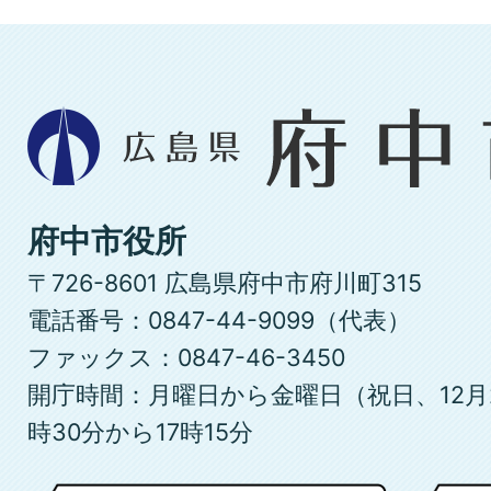
広
島
県
府
府中市役所
中
〒726-8601 広島県府中市府川町315
市
電話番号：0847-44-9099（代表）
ファックス：0847-46-3450
開庁時間：月曜日から金曜日（祝日、12月
時30分から17時15分