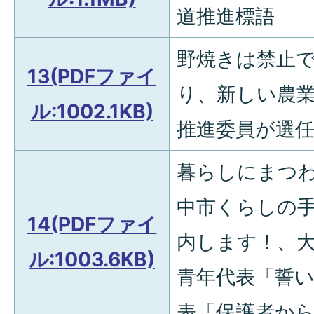
道推進標語
野焼きは禁止
13(PDFファイ
り、新しい農
ル:1002.1KB)
推進委員が選
暮らしにまつ
中市くらしの
14(PDFファイ
内します！、大
ル:1003.6KB)
青年代表「誓
表「保護者か