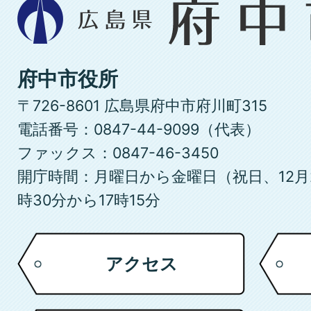
広
島
県
府
府中市役所
中
〒726-8601 広島県府中市府川町315
市
電話番号：0847-44-9099（代表）
ファックス：0847-46-3450
開庁時間：月曜日から金曜日（祝日、12月
時30分から17時15分
アクセス