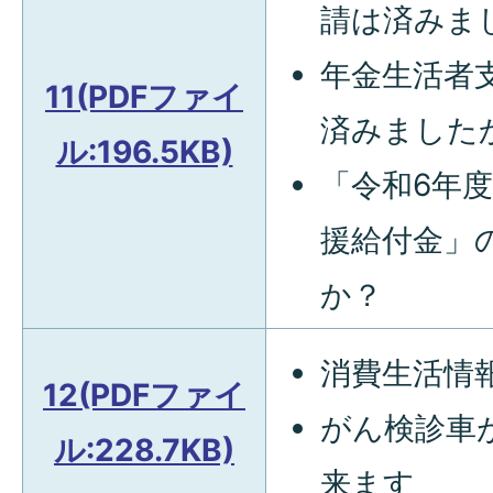
請は済みま
年金生活者
11(PDFファイ
済みました
ル:196.5KB)
「令和6年
援給付金」
か？
消費生活情
12(PDFファイ
がん検診車
ル:228.7KB)
来ます