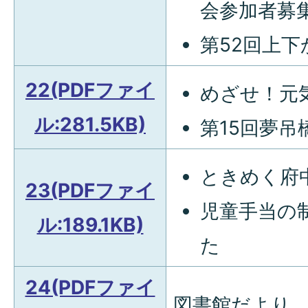
会参加者募
第52回上
22(PDFファイ
めざせ！元
ル:281.5KB)
第15回夢
ときめく府
23(PDFファイ
児童手当の
ル:189.1KB)
た
24(PDFファイ
図書館だより