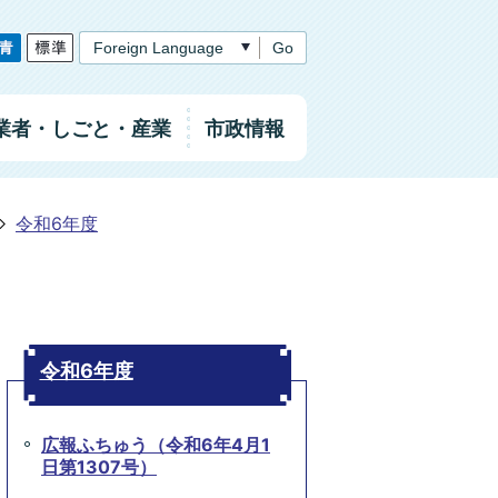
Go
業者
・しごと
・産業
市政情報
令和6年度
令和6年度
広報ふちゅう（令和6年4月1
日第1307号）