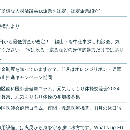
市多様な人材活躍実践企業を認定、認定企業紹介1
機構だより
月1日から最低賃金が改定！、福山・府中仕事探し相談会、気
てください！DVは殴る・蹴るなどの身体的暴力だけではあり
ん
年金制度を知っていますか？、11月はオレンジリボン・児童
防止推進キャンペーン期間
地区歯科医師会健康コラム、元気もりもり体操交流会2024
者募集、元気もりもり体操の参加者募集
地区医師会健康コラム、夜間・救急医療機関、11月の休日当
用設備」は火災から身を守る強い味方です、What's up FU