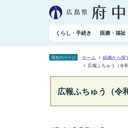
グ
くらし・手続き
医療・福祉
ロ
ー
バ
ル
ホーム
組織から探
現在のページ
ナ
ビ
広報ふちゅう（令和6
ゲ
ー
シ
広報ふちゅう（令和6
ョ
ン