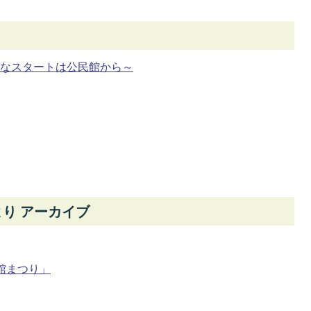
気なスタートは公民館から～
り アーカイブ
館まつり」