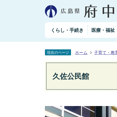
グ
くらし・手続き
医療・福祉
ロ
ー
バ
ル
ホーム
子育て・教
現在のページ
ナ
ビ
ゲ
ー
久佐公民館
シ
ョ
ン