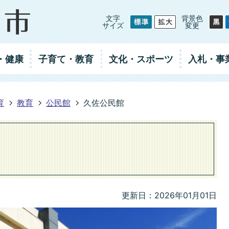
文字
背景色
サイズ
変更
・健康
子育て・教育
文化・スポーツ
入札
・事
育
教育
公民館
久佐公民館
更新日：2026年01月01日